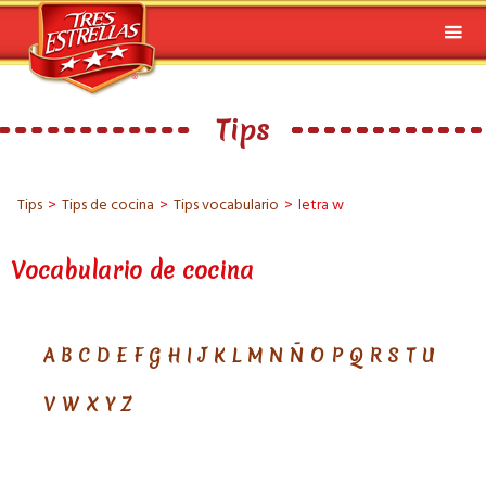
Tips
Tips
>
Tips de cocina
>
Tips vocabulario
>
letra w
Vocabulario de cocina
A
B
C
D
E
F
G
H
I
J
K
L
M
N
Ñ
O
P
Q
R
S
T
U
V
W
X
Y
Z