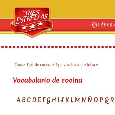
Quiénes
Tips
>
Tips de cocina
>
Tips vocabulario
>
letra v
Vocabulario de cocina
A
B
C
D
E
F
G
H
I
J
K
L
M
N
Ñ
O
P
Q
R