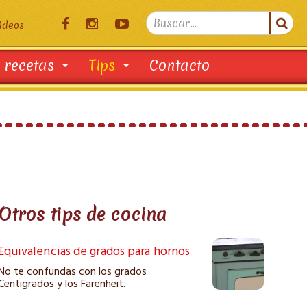
Search

ideos
...
 recetas
Tips
Contacto
Otros tips de cocina
Equivalencias de grados para hornos
No te confundas con los grados
Centigrados y los Farenheit.