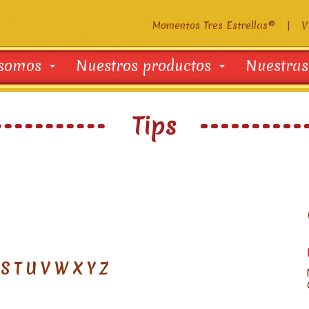
Momentos Tres Estrellas®
|
V
 somos
Nuestros productos
Nuestras
Tips
S
T
U
V
W
X
Y
Z