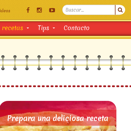
Search

ideos
...
 recetas
Tips
Contacto
Prepara una deliciosa receta