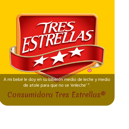
A mi bebé le doy en su biberón medio de leche y medio
de atole para que no se ‘enleche’ ”.
Consumidora Tres Estrellas®