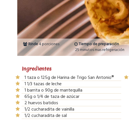
Rinde
4 porciones
Tiempo de preparación
25 minutos mas refrigeración
Ingredientes
1 taza o 125g de Harina de Trigo San Antonio®
1 1/3 tazas de leche
1 barrita o 90g de mantequilla
65g o 1/4 de taza de azúcar
2 huevos batidos
1/2 cucharadita de vainilla
1/2 cucharadita de sal