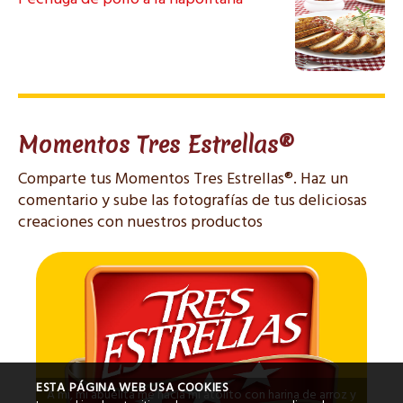
Momentos Tres Estrellas®
Comparte tus Momentos Tres Estrellas®. Haz un
comentario y sube las fotografías de tus deliciosas
creaciones con nuestros productos
ESTA PÁGINA WEB USA COOKIES
A mi, mi abuelita me hacía mi atolito con harina de arroz y