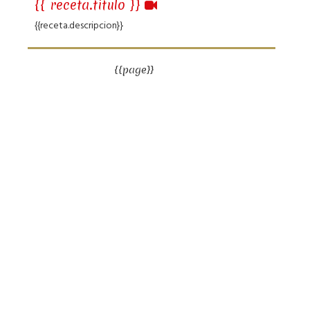
{{ receta.titulo }}
{{receta.descripcion}}
{{page}}