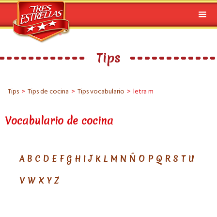
Tips
Tips
>
Tips de cocina
>
Tips vocabulario
>
letra m
Vocabulario de cocina
A
B
C
D
E
F
G
H
I
J
K
L
M
N
Ñ
O
P
Q
R
S
T
U
V
W
X
Y
Z