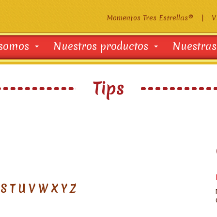
Momentos Tres Estrellas®
|
V
 somos
Nuestros productos
Nuestras
Tips
S
T
U
V
W
X
Y
Z