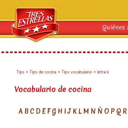
Quiénes
Tips
>
Tips de cocina
>
Tips vocabulario
>
letra k
Vocabulario de cocina
A
B
C
D
E
F
G
H
I
J
K
L
M
N
Ñ
O
P
Q
R