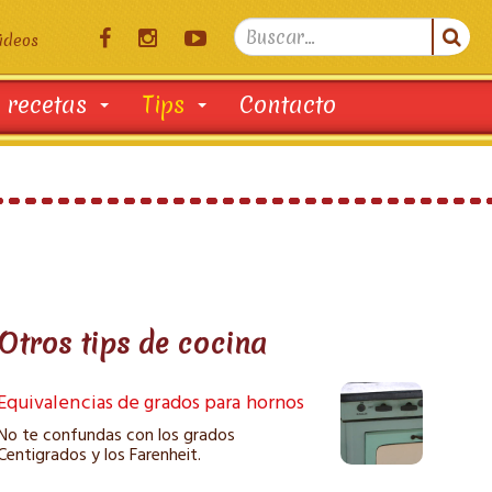
Search

ideos
...
 recetas
Tips
Contacto
Otros tips de cocina
Equivalencias de grados para hornos
No te confundas con los grados
Centigrados y los Farenheit.