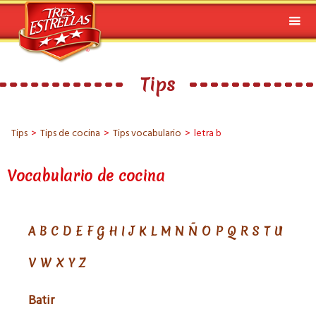
Tips
Tips
>
Tips de cocina
>
Tips vocabulario
>
letra b
Vocabulario de cocina
A
B
C
D
E
F
G
H
I
J
K
L
M
N
Ñ
O
P
Q
R
S
T
U
V
W
X
Y
Z
Batir