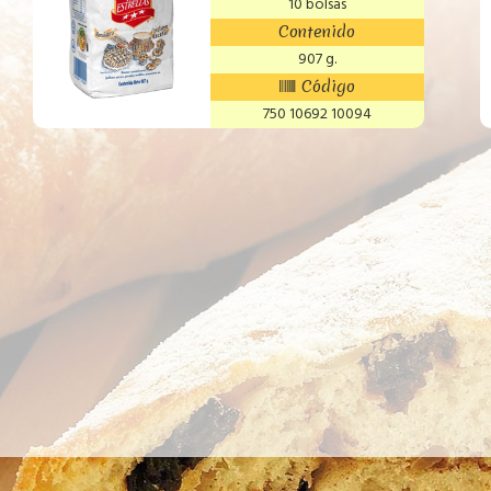
10 bolsas
Contenido
907 g.
Código
750 10692 10094