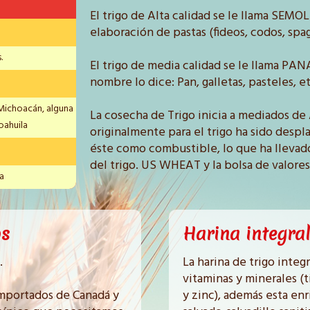
El trigo de Alta calidad se le llama SEMO
elaboración de pastas (fideos, codos, spag
.
El trigo de media calidad se le llama P
nombre lo dice: Pan, galletas, pasteles, et
 Michoacán, alguna
La cosecha de Trigo inicia a mediados de 
oahuila
originalmente para el trigo ha sido desp
éste como combustible, lo que ha llevado
del trigo. US WHEAT y la bolsa de valores 
a
os
Harina integral
.
La harina de trigo integ
vitaminas y minerales (ti
importados de Canadá y
y zinc), además esta enr