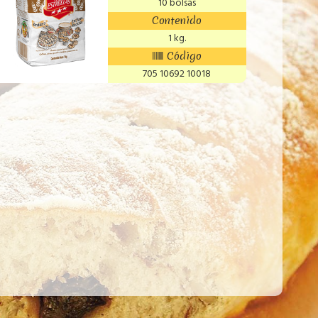
10 bolsas
Contenido
1 kg.
Código
705 10692 10018