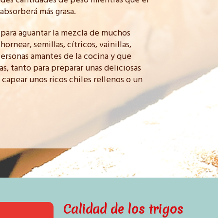
des cantidades de peso mientras que el
o absorberá más grasa.
a para aguantar la mezcla de muchos
rnear, semillas, cítricos, vainillas,
s personas amantes de la cocina y que
s, tanto para preparar unas deliciosas
 capear unos ricos chiles rellenos o un
Calidad de los trigos