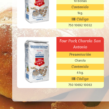
10 bolsas
Contenido
1kg.
Código
750 10692 10032
Four Pack Charola San
Antonio
Presentación
Charola
Contenido
4 kg.
Código
750 10692 10063