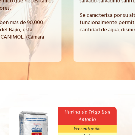
teínico que necesitamos
salvado-salvadillo saniti
ores.
Se caracteriza por su al
ciben más de 90,000
funcionalmente permite
del Bajío, esta
cantidad de agua, dismi
la CANIMOL, (Cámara
Harina de Trigo San
Antonio
Presentación