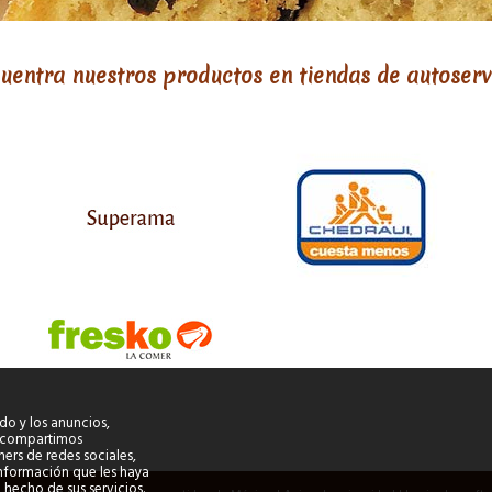
uentra nuestros productos en tiendas de autoserv
do y los anuncios,
s, compartimos
ers de redes sociales,
información que les haya
hecho de sus servicios.