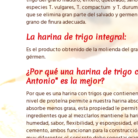
trigo del grano maduro, entero, quebrado, sano 
especies T. vulgares, T. compactum y T. durum 
que se elimina gran parte del salvado y germen 
grano de finura adecuada.
La harina de trigo integral:
Es el producto obtenido de la molienda del gra
gérmen.
¿Por qué una harina de trigo
Antonio" es la mejor?
Por que es una harina con trigos que contienen
nivel de proteína permite a nuestra harina abs
absorbe menos grasa, esta propiedad le permite
ingredientes que al mezclarlos mantiene la har
humedad, sabor, flexibilidad, y esponjosidad, e
cemento, ambos funcionan para la construcción