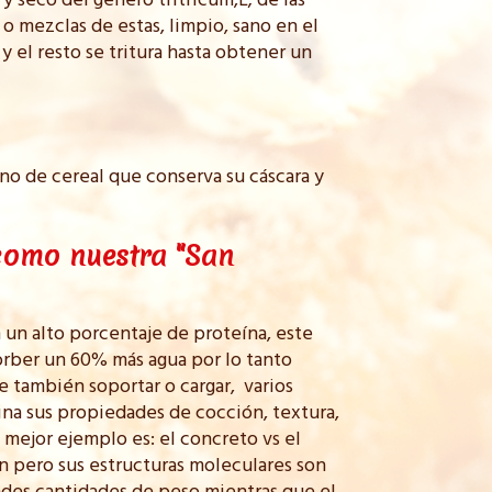
y seco del genero tritricum,L; de las
o mezclas de estas, limpio, sano en el
y el resto se tritura hasta obtener un
no de cereal que conserva su cáscara y
 como nuestra "San
 un alto porcentaje de proteína, este
orber un 60% más agua por lo tanto
 también soportar o cargar, varios
ina sus propiedades de cocción, textura,
l mejor ejemplo es: el concreto vs el
 pero sus estructuras moleculares son