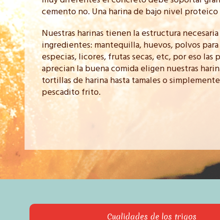
muy diferentes el concreto debe soportar gran
cemento no. Una harina de bajo nivel proteic
Nuestras harinas tienen la estructura necesari
ingredientes: mantequilla, huevos, polvos para ho
especias, licores, frutas secas, etc, por eso la
aprecian la buena comida eligen nuestras harina
tortillas de harina hasta tamales o simplemente
pescadito frito.
Cualidades de los trigos