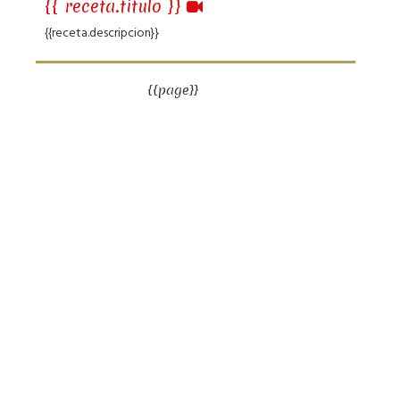
{{ receta.titulo }}
{{receta.descripcion}}
{{page}}