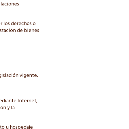
elaciones
er los derechos o
estación de bienes
gislación vigente.
ediante Internet,
ón y la
nto u hospedaje