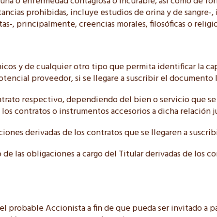
una o enfermedad contagiosa o incurable, así como de fo
ustancias prohibidas, incluye estudios de orina y de sangre-
-, principalmente, creencias morales, filosóficas o religio
nicos y de cualquier otro tipo que permita identificar la c
encial proveedor, si se llegare a suscribir el documento
ntrato respectivo, dependiendo del bien o servicio que se v
los contratos o instrumentos accesorios a dicha relación ju
ciones derivadas de los contratos que se llegaren a suscribi
 de las obligaciones a cargo del Titular derivadas de los c
 del probable Accionista a fin de que pueda ser invitado a p