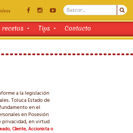
Search

ideos
...
 recetas
Tips
Contacto
orme a la legislación
ales. Toluca Estado de
 fundamento en el
Personales en Posesión
 privacidad, en virtud
eado, Cliente, Accionista o