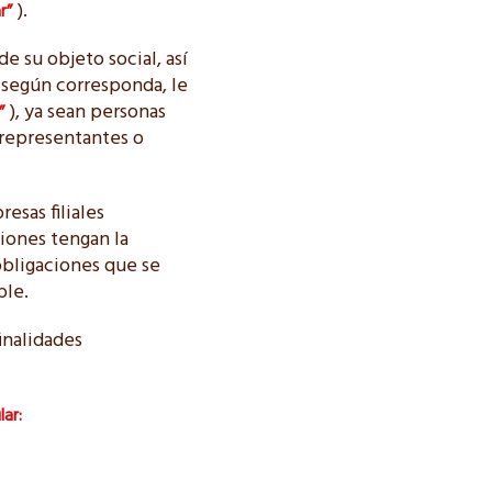
).
r”
e su objeto social, así
 según corresponda, le
), ya sean personas
”
s representantes o
esas filiales
ciones tengan la
 obligaciones que se
ble.
inalidades
lar: