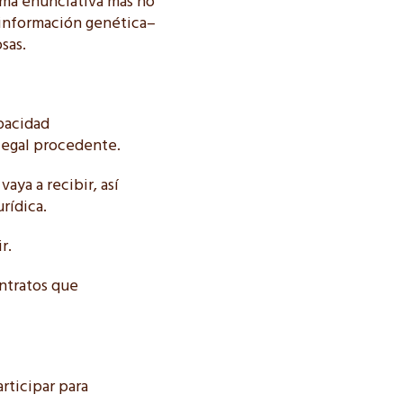
rma enunciativa más no
, información genética–
sas.
apacidad
 legal procedente.
aya a recibir, así
rídica.
r.
ontratos que
articipar para