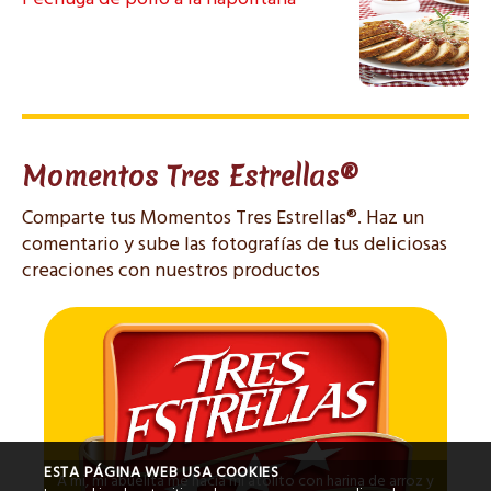
Momentos Tres Estrellas®
Comparte tus Momentos Tres Estrellas®. Haz un
comentario y sube las fotografías de tus deliciosas
creaciones con nuestros productos
ESTA PÁGINA WEB USA COOKIES
A mi, mi abuelita me hacía mi atolito con harina de arroz y