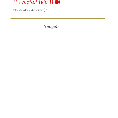
{{ receta.titulo }}
{{receta.descripcion}}
{{page}}