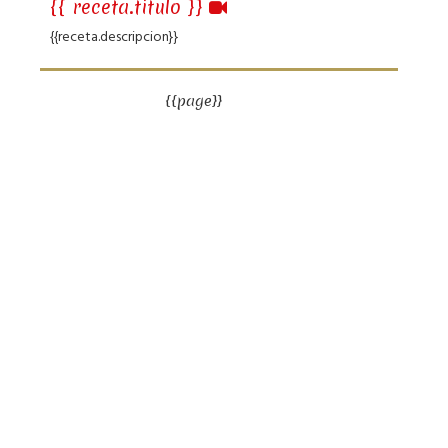
{{ receta.titulo }}
{{receta.descripcion}}
{{page}}