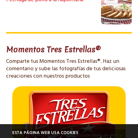
Momentos Tres Estrellas®
Comparte tus Momentos Tres Estrellas®. Haz un
comentario y sube las fotografías de tus deliciosas
creaciones con nuestros productos
ESTA PÁGINA WEB USA COOKIES
A mi, mi abuelita me hacía mi atolito con harina de arroz y