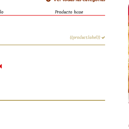
do
Producto base
{{product.label}}