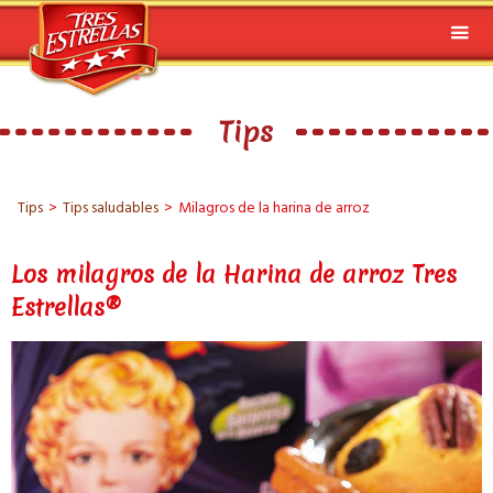
Tips
Tips
>
Tips saludables
>
Milagros de la harina de arroz
Los milagros de la Harina de arroz Tres
Estrellas®