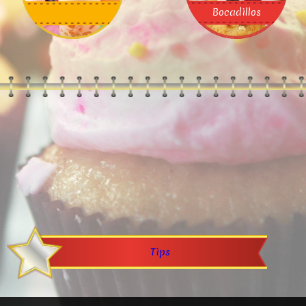
Bocadillos
Flanes
Empanadas
Tips
Gelatinas
Hot cakes