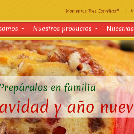
Momentos Tres Estrellas®
|
V
 somos
Nuestros productos
Nuestras
Prepáralos en familia
navidad y año nuev