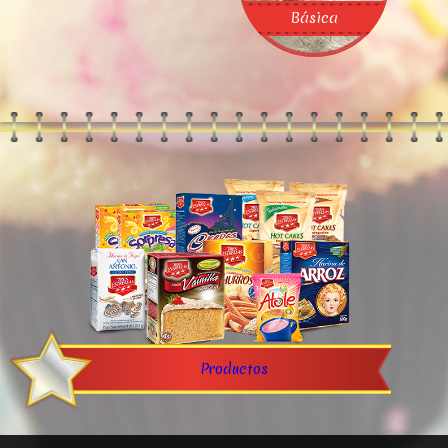
Básica
Crepas
Productos
Galletas