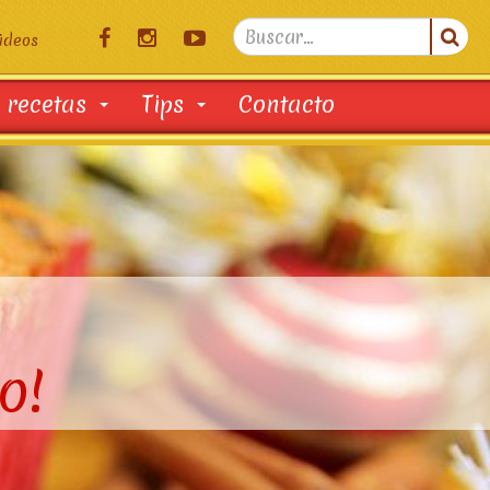
Search

ideos
...
 recetas
Tips
Contacto
o!